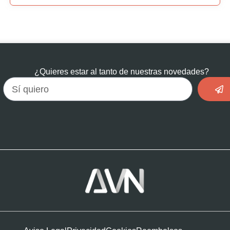
de
Vida
cantidad
¿Quieres estar al tanto de nuestras novedades?
Env
Email