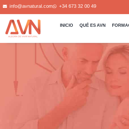
Ir
info@avnatural.com
+34 673 32 00 49
al
contenido
INICIO
QUÉ ES AVN
FORMA