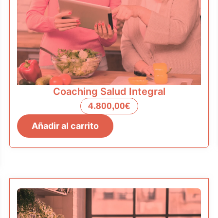
Coaching Salud Integral
4.800,00
€
Coaching
Añadir al carrito
Salud
Integral
cantidad